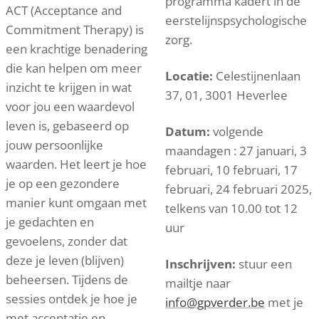
programma kadert in de
ACT (Acceptance and
eerstelijnspsychologische
Commitment Therapy) is
zorg.
een krachtige benadering
die kan helpen om meer
Locatie:
Celestijnenlaan
inzicht te krijgen in wat
37, 01, 3001 Heverlee
voor jou een waardevol
leven is, gebaseerd op
Datum:
volgende
jouw persoonlijke
maandagen : 27 januari, 3
waarden. Het leert je hoe
februari, 10 februari, 17
je op een gezondere
februari, 24 februari 2025,
manier kunt omgaan met
telkens van 10.00 tot 12
je gedachten en
uur
gevoelens, zonder dat
deze je leven (blijven)
Inschrijven:
stuur een
beheersen. Tijdens de
mailtje naar
sessies ontdek je hoe je
info@gpverder.be
met je
met acceptatie en